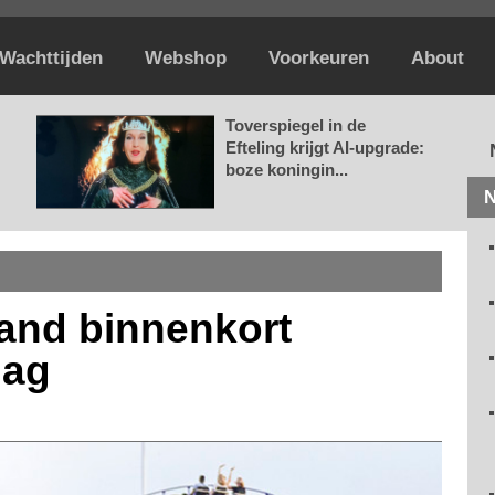
Wachttijden
Webshop
Voorkeuren
About
Toverspiegel in de
Efteling krijgt AI-upgrade:
boze koningin...
N
land binnenkort
dag