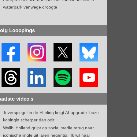
waterpark vanwege droogte
olg Looopings
aatste video's
Toverspiegel in de Efteling krijgt AI-upgrade: boze
koningin scherper dan ooit
Walibi Holland grijpt op social media terug naar
iconische jingle uit jaren negentig: 'Ik wil naar