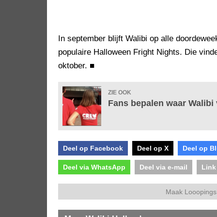
In september blijft Walibi op alle doordewe
populaire Halloween Fright Nights. Die vinde
oktober.
■
ZIE OOK
Fans bepalen waar Walibi v
Deel op Facebook
Deel op X
Deel op B
Deel via WhatsApp
Deel via e-mail
Link
Maak Looopings 