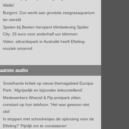
Walibi'
Burgers' Zoo werkt aan grootste zeegrasaquarium
ter wereld
Spelen bij Beelen heropent klimbeleving Spider
City: 25 euro voor anderhalf uur klimmen
Video: attractiepark in Australië heeft Efteling-
muziek omarmd
aatste audio
Snoeiharde kritiek op nieuw themagebied Europa-
Park: 'Afgrijselijk en bijzonder teleurstellend'
Medewerkers Woezel & Pip-pretpark zitten
constant op hun telefoon: 'Het was gewoon niet
oké'
Is stoppen met schoolreisjes dé oplossing voor de
Efteling? 'Pijnlijk om te constateren'