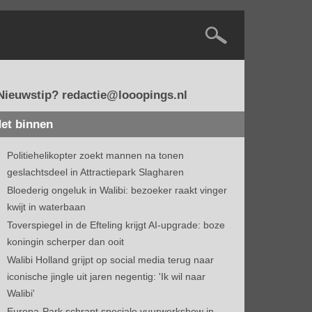
Nieuwstip? redactie@looopings.nl
et binnen
Politiehelikopter zoekt mannen na tonen
geslachtsdeel in Attractiepark Slagharen
Bloederig ongeluk in Walibi: bezoeker raakt vinger
kwijt in waterbaan
Toverspiegel in de Efteling krijgt AI-upgrade: boze
koningin scherper dan ooit
Walibi Holland grijpt op social media terug naar
iconische jingle uit jaren negentig: 'Ik wil naar
Walibi'
Europa-Park schrapt speciale vuurwerkshow in