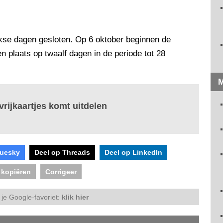
ekse dagen gesloten. Op 6 oktober beginnen de
n plaats op twaalf dagen in de periode tot 28
M
rijkaartjes komt uitdelen
luesky
Deel op Threads
Deel op LinkedIn
 kopiëren
Corrigeer
je Google-favoriet:
klik hier