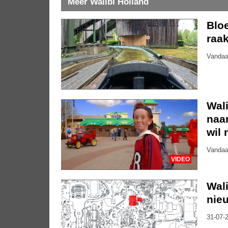
Meer Walibi Holland
Bloe
raak
Vandaa
Wali
naar
wil 
Vandaa
VIDEO
Wal
nieu
31-07-2