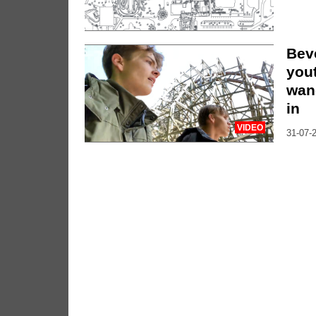
Bev
you
wan
in
VIDEO
31-07-2