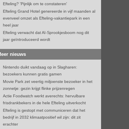
Efteling? 'Pijnlijk om te constateren'
Efteling Grand Hotel genereerde in vijf maanden al
evenveel omzet als Efteling-vakantiepark in een
heel jaar
Efteling verwacht dat AI-Sprookjesboom nog dit
jaar geïntroduceerd wordt
eer nieuws
Nintendo duikt vandaag op in Slagharen:
bezoekers kunnen gratis gamen
Movie Park zet veertig miljoenste bezoeker in het
zonnetje: gezin krijgt flinke prijzenregen
Actie Foodwatch werkt averechts: hervulbare
frisdrankbekers in de hele Efteling uitverkocht
Efteling is gestopt met communiceren dat het
bedrijf in 2032 klimaatpositief wil zijn: dit zit
erachter