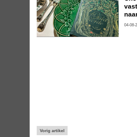
vast
naa
04-08-2
Vorig artikel