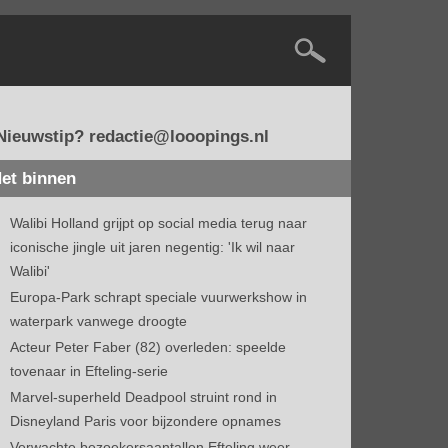
Nieuwstip? redactie@looopings.nl
et binnen
Walibi Holland grijpt op social media terug naar
iconische jingle uit jaren negentig: 'Ik wil naar
Walibi'
Europa-Park schrapt speciale vuurwerkshow in
waterpark vanwege droogte
Acteur Peter Faber (82) overleden: speelde
tovenaar in Efteling-serie
Marvel-superheld Deadpool struint rond in
Disneyland Paris voor bijzondere opnames
Verwachte bezoekersaantallen Efteling weer