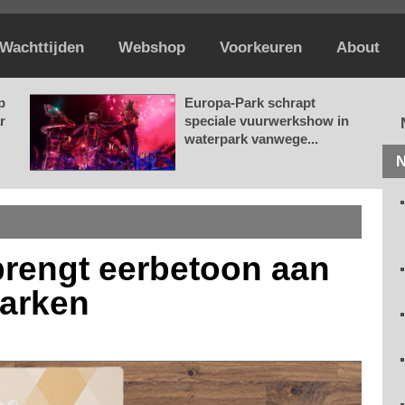
Wachttijden
Webshop
Voorkeuren
About
p
Europa-Park schrapt
r
speciale vuurwerkshow in
waterpark vanwege...
N
brengt eerbetoon aan
marken