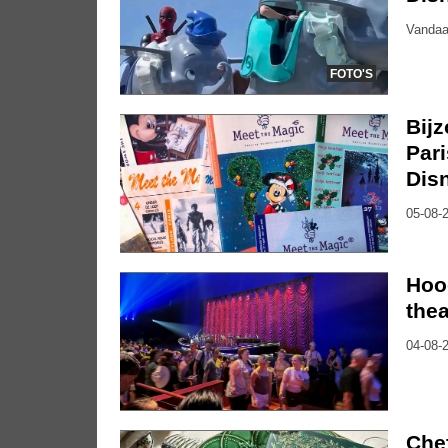
Vandaa
FOTO'S
Bijz
Pari
Dis
05-08-2
Hoo
thea
04-08-2
Che