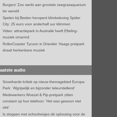
Burgers' Zoo werkt aan grootste zeegrasaquarium
ter wereld
Spelen bij Beelen heropent klimbeleving Spider
City: 25 euro voor anderhalf uur klimmen
Video: attractiepark in Australië heeft Efteling-
muziek omarmd
RollerCoaster Tycoon in Drievliet: Haags pretpark
draait herkenbare muziek
aatste audio
Snoeiharde kritiek op nieuw themagebied Europa-
Park: 'Afgrijselijk en bijzonder teleurstellend'
Medewerkers Woezel & Pip-pretpark zitten
constant op hun telefoon: 'Het was gewoon niet
oké'
Is stoppen met schoolreisjes dé oplossing voor de