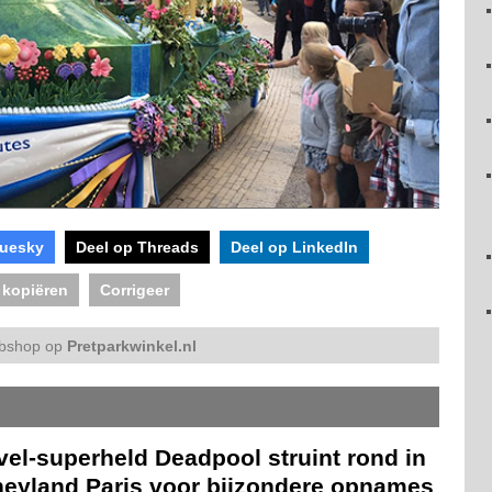
luesky
Deel op Threads
Deel op LinkedIn
 kopiëren
Corrigeer
bshop op
Pretparkwinkel.nl
el-superheld Deadpool struint rond in
neyland Paris voor bijzondere opnames