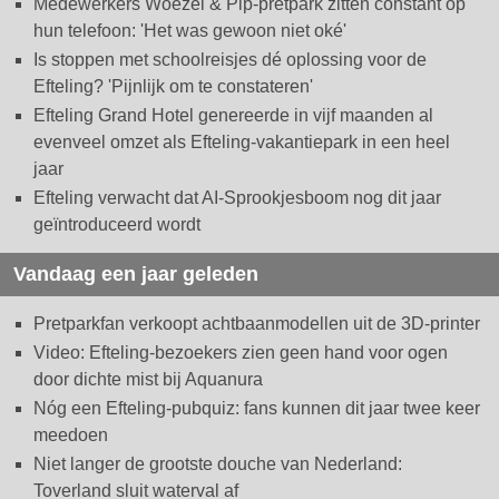
Medewerkers Woezel & Pip-pretpark zitten constant op
hun telefoon: 'Het was gewoon niet oké'
Is stoppen met schoolreisjes dé oplossing voor de
Efteling? 'Pijnlijk om te constateren'
Efteling Grand Hotel genereerde in vijf maanden al
evenveel omzet als Efteling-vakantiepark in een heel
jaar
Efteling verwacht dat AI-Sprookjesboom nog dit jaar
geïntroduceerd wordt
Vandaag een jaar geleden
Pretparkfan verkoopt achtbaanmodellen uit de 3D-printer
Video: Efteling-bezoekers zien geen hand voor ogen
door dichte mist bij Aquanura
Nóg een Efteling-pubquiz: fans kunnen dit jaar twee keer
meedoen
Niet langer de grootste douche van Nederland:
Toverland sluit waterval af