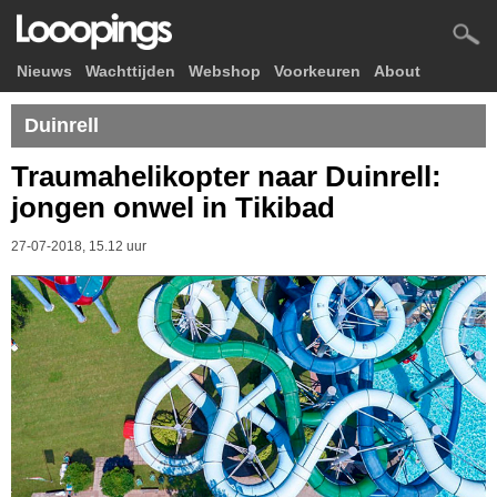
Nieuws
Wachttijden
Webshop
Voorkeuren
About
Duinrell
Traumahelikopter naar Duinrell:
jongen onwel in Tikibad
27-07-2018, 15.12 uur