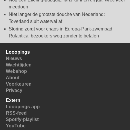
meedoen
Niet langer de grootste douche van Nederland:
Toverland sluit waterval af
Storing zorgt voor chaos in Europa-Park-zwembad
Rulantica: bezoekers weg zonder te betalen
Looopings
Nieuws
Wachttijden
Webshop
About
Voorkeuren
Privacy
Extern
Looopings-app
RSS-feed
Spotify-playlist
YouTube