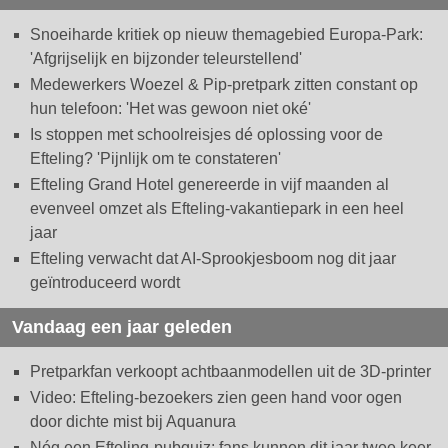
Snoeiharde kritiek op nieuw themagebied Europa-Park:
'Afgrijselijk en bijzonder teleurstellend'
Medewerkers Woezel & Pip-pretpark zitten constant op
hun telefoon: 'Het was gewoon niet oké'
Is stoppen met schoolreisjes dé oplossing voor de
Efteling? 'Pijnlijk om te constateren'
Efteling Grand Hotel genereerde in vijf maanden al
evenveel omzet als Efteling-vakantiepark in een heel
jaar
Efteling verwacht dat AI-Sprookjesboom nog dit jaar
geïntroduceerd wordt
Vandaag een jaar geleden
Pretparkfan verkoopt achtbaanmodellen uit de 3D-printer
Video: Efteling-bezoekers zien geen hand voor ogen
door dichte mist bij Aquanura
Nóg een Efteling-pubquiz: fans kunnen dit jaar twee keer