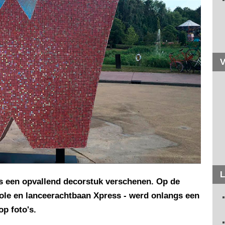
V
L
is een opvallend decorstuk verschenen. Op de
role en lanceerachtbaan Xpress - werd onlangs een
op foto's.