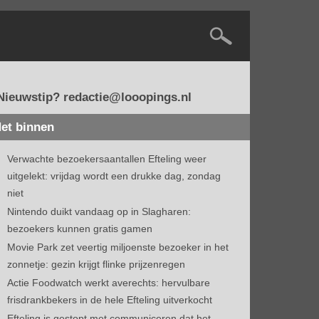
Nieuwstip? redactie@looopings.nl
et binnen
Verwachte bezoekersaantallen Efteling weer
uitgelekt: vrijdag wordt een drukke dag, zondag
niet
Nintendo duikt vandaag op in Slagharen:
bezoekers kunnen gratis gamen
Movie Park zet veertig miljoenste bezoeker in het
zonnetje: gezin krijgt flinke prijzenregen
Actie Foodwatch werkt averechts: hervulbare
frisdrankbekers in de hele Efteling uitverkocht
Efteling is gestopt met communiceren dat het