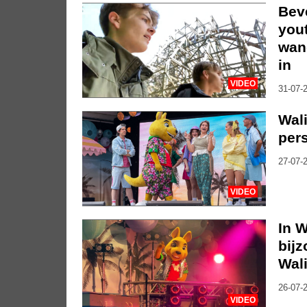
Bev
you
wan
in
VIDEO
31-07-2
Wali
per
27-07-2
VIDEO
In W
bij
Wali
26-07-2
VIDEO