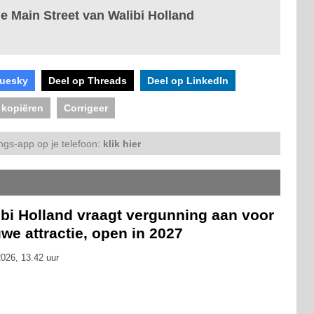
de Main Street van Walibi Holland
luesky
Deel op Threads
Deel op LinkedIn
 kopiëren
Corrigeer
ngs-app op je telefoon:
klik hier
ibi Holland vraagt vergunning aan voor
we attractie, open in 2027
026, 13.42 uur