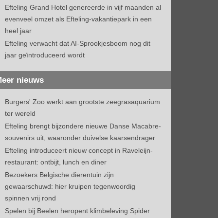
Efteling Grand Hotel genereerde in vijf maanden al
evenveel omzet als Efteling-vakantiepark in een
heel jaar
Efteling verwacht dat AI-Sprookjesboom nog dit
jaar geïntroduceerd wordt
eer nieuws
Burgers' Zoo werkt aan grootste zeegrasaquarium
ter wereld
Efteling brengt bijzondere nieuwe Danse Macabre-
souvenirs uit, waaronder duivelse kaarsendrager
Efteling introduceert nieuw concept in Raveleijn-
restaurant: ontbijt, lunch en diner
Bezoekers Belgische dierentuin zijn
gewaarschuwd: hier kruipen tegenwoordig
spinnen vrij rond
Spelen bij Beelen heropent klimbeleving Spider