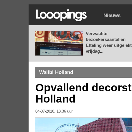
Nieuws
Verwachte
bezoekersaantallen
Efteling weer uitgelekt
vrijdag...
Walibi Holland
Opvallend decorstu
Holland
04-07-2018, 18.36 uur