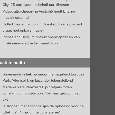
City: 25 euro voor anderhalf uur klimmen
Video: attractiepark in Australië heeft Efteling-
muziek omarmd
RollerCoaster Tycoon in Drievliet: Haags pretpark
draait herkenbare muziek
Plopsaland Belgium onthult openingsdatum van
grote nieuwe attractie: maart 2027
aatste audio
Snoeiharde kritiek op nieuw themagebied Europa-
Park: 'Afgrijselijk en bijzonder teleurstellend'
Medewerkers Woezel & Pip-pretpark zitten
constant op hun telefoon: 'Het was gewoon niet
oké'
Is stoppen met schoolreisjes dé oplossing voor de
Efteling? 'Pijnlijk om te constateren'