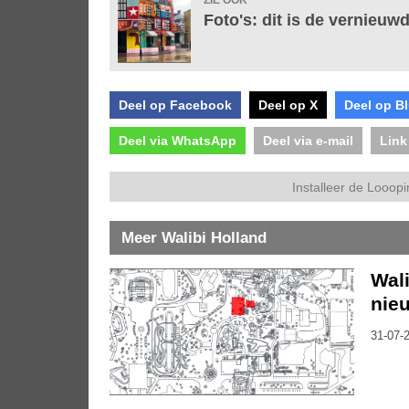
ZIE OOK
Foto's: dit is de vernieuw
Deel op Facebook
Deel op X
Deel op B
Deel via WhatsApp
Deel via e-mail
Link
Installeer de Looopi
Meer Walibi Holland
Wal
nieu
31-07-2