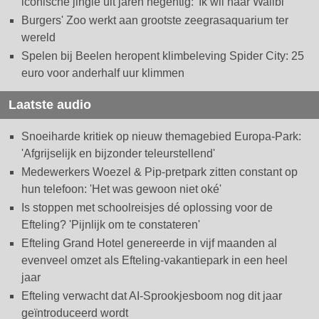
iconische jingle uit jaren negentig: 'Ik wil naar Walibi'
Burgers' Zoo werkt aan grootste zeegrasaquarium ter
wereld
Spelen bij Beelen heropent klimbeleving Spider City: 25
euro voor anderhalf uur klimmen
Laatste audio
Snoeiharde kritiek op nieuw themagebied Europa-Park:
'Afgrijselijk en bijzonder teleurstellend'
Medewerkers Woezel & Pip-pretpark zitten constant op
hun telefoon: 'Het was gewoon niet oké'
Is stoppen met schoolreisjes dé oplossing voor de
Efteling? 'Pijnlijk om te constateren'
Efteling Grand Hotel genereerde in vijf maanden al
evenveel omzet als Efteling-vakantiepark in een heel
jaar
Efteling verwacht dat AI-Sprookjesboom nog dit jaar
geïntroduceerd wordt