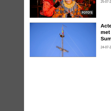
25-07-2
FOTO'S
Act
met 
Su
24-07-2