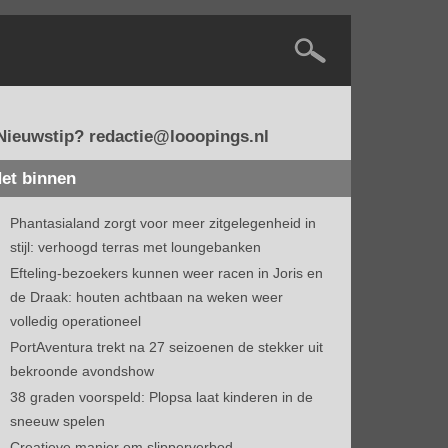
Nieuwstip? redactie@looopings.nl
et binnen
Phantasialand zorgt voor meer zitgelegenheid in
stijl: verhoogd terras met loungebanken
Efteling-bezoekers kunnen weer racen in Joris en
de Draak: houten achtbaan na weken weer
volledig operationeel
PortAventura trekt na 27 seizoenen de stekker uit
bekroonde avondshow
38 graden voorspeld: Plopsa laat kinderen in de
sneeuw spelen
Creatieve manier om slipperverbod