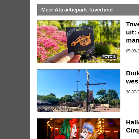
Meer Attractiepark Toverland
Tov
uit:
mani
05-08-2
FOTO'S
Duik
wes
30-07-2
Hal
Cirq