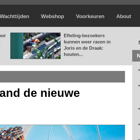
Wachttijden
Webshop
Voorkeuren
About
oor
Efteling-bezoekers
n
kunnen weer racen in
Joris en de Draak:
houten...
N
land de nieuwe