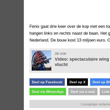
Fenix gaat drie keer over de kop met een to
hangen links en rechts naast de baan. Het 
Nederland. De bouw kost 13 miljoen euro. O
ZIE OOK
Video: spectaculaire wing
vlucht
Deel op Facebook
Deel op X
Deel op B
Deel via WhatsApp
Deel via e-mail
Link
Looopings reclame