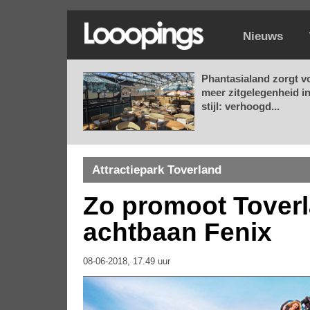
Nieuws
Phantasialand zorgt v
meer zitgelegenheid i
stijl: verhoogd...
Attractiepark Toverland
Zo promoot Tover
achtbaan Fenix
08-06-2018, 17.49 uur