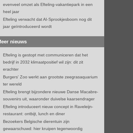
evenveel omzet als Efteling-vakantiepark in een
heel jaar
Efteling verwacht dat AI-Sprookjesboom nog dit
jaar geïntroduceerd wordt
eer nieuws
Efteling is gestopt met communiceren dat het
bedrijf in 2032 klimaatpositief wil zijn: dit zit
erachter
Burgers' Zoo werkt aan grootste zeegrasaquarium
ter wereld
Efteling brengt bijzondere nieuwe Danse Macabre-
souvenirs uit, waaronder duivelse kaarsendrager
Efteling introduceert nieuw concept in Raveleijn-
restaurant: ontbijt, lunch en diner
Bezoekers Belgische dierentuin zijn
gewaarschuwd: hier kruipen tegenwoordig