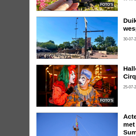
FOTO'S
Duik
wes
30-07-2
Hal
Cirq
25-07-2
FOTO'S
Act
met 
Su