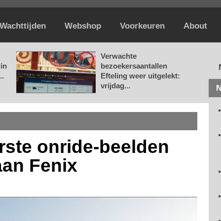
Wachttijden
Webshop
Voorkeuren
About
Verwachte
in
bezoekersaantallen
..
Efteling weer uitgelekt:
vrijdag...
N
rste onride-beelden
aan Fenix