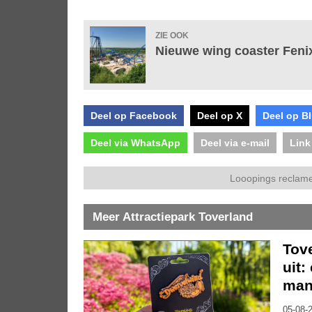
ZIE OOK
Nieuwe wing coaster Fenix
Deel op Facebook
Deel op X
Deel op B
Deel via WhatsApp
Deel via e-mail
Link
Looopings reclame
Meer Attractiepark Toverland
Tov
uit:
mani
05-08-2