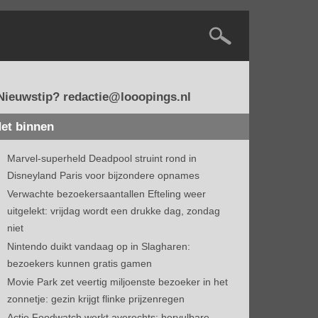
Nieuwstip? redactie@looopings.nl
et binnen
Marvel-superheld Deadpool struint rond in
Disneyland Paris voor bijzondere opnames
Verwachte bezoekersaantallen Efteling weer
uitgelekt: vrijdag wordt een drukke dag, zondag
niet
Nintendo duikt vandaag op in Slagharen:
bezoekers kunnen gratis gamen
Movie Park zet veertig miljoenste bezoeker in het
zonnetje: gezin krijgt flinke prijzenregen
Actie Foodwatch werkt averechts: hervulbare