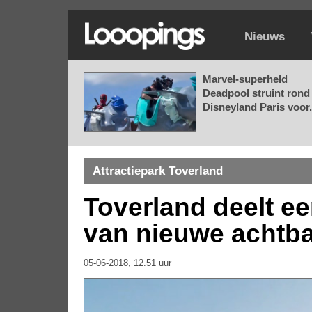
Nieuws
Marvel-superheld
Deadpool struint rond 
Disneyland Paris voor.
Attractiepark Toverland
Toverland deelt ee
van nieuwe achtb
05-06-2018, 12.51 uur