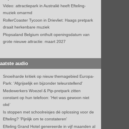
Video: attractiepark in Australië heeft Efteling-
muziek omarmd
RollerCoaster Tycoon in Drievliet: Haags pretpark
draait herkenbare muziek
Plopsaland Belgium onthult openingsdatum van
grote nieuwe attractie: maart 2027
aatste audio
Snoeiharde kritiek op nieuw themagebied Europa-
Park: 'Afgrijselijk en bijzonder teleurstellend'
Medewerkers Woezel & Pip-pretpark zitten
constant op hun telefoon: 'Het was gewoon niet
oké'
Is stoppen met schoolreisjes dé oplossing voor de
Efteling? 'Pijnlijk om te constateren'
Efteling Grand Hotel genereerde in vijf maanden al