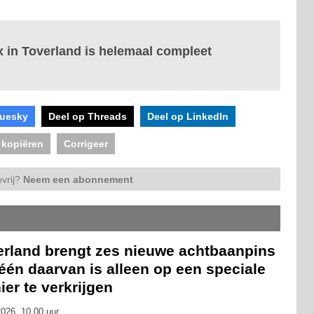
 in Toverland is helemaal compleet
luesky
Deel op Threads
Deel op LinkedIn
 kopiëren
Corrigeer
vrij?
Neem een abonnement
erland brengt zes nieuwe achtbaanpins
 één daarvan is alleen op een speciale
er te verkrijgen
026, 10.00 uur