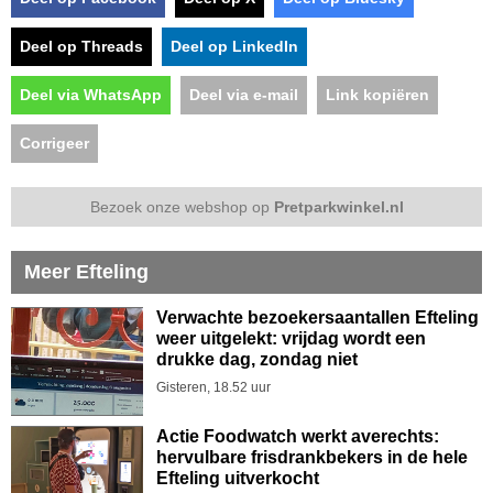
Deel op Threads
Deel op LinkedIn
Deel via WhatsApp
Deel via e-mail
Link kopiëren
Corrigeer
Bezoek onze webshop op
Pretparkwinkel.nl
Meer Efteling
Verwachte bezoekersaantallen Efteling
weer uitgelekt: vrijdag wordt een
drukke dag, zondag niet
Gisteren, 18.52 uur
Actie Foodwatch werkt averechts:
hervulbare frisdrankbekers in de hele
Efteling uitverkocht