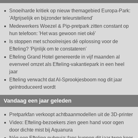
Snoeiharde kritiek op nieuw themagebied Europa-Park:
'Afgrijselijk en bijzonder teleurstellend'
Medewerkers Woezel & Pip-pretpark zitten constant op
hun telefoon: 'Het was gewoon niet oké'
Is stoppen met schoolreisjes dé oplossing voor de
Efteling? 'Pijnlijk om te constateren'
Efteling Grand Hotel genereerde in vijf maanden al
evenveel omzet als Efteling-vakantiepark in een heel
jaar
Efteling verwacht dat AI-Sprookjesboom nog dit jaar
geïntroduceerd wordt
Vandaag een jaar geleden
Pretparkfan verkoopt achtbaanmodellen uit de 3D-printer
Video: Efteling-bezoekers zien geen hand voor ogen
door dichte mist bij Aquanura
Nóg een Efteling-pubquiz: fans kunnen dit jaar twee keer