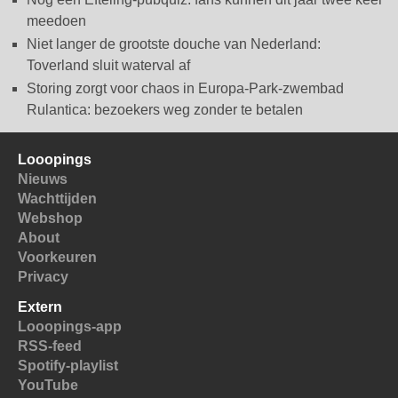
meedoen
Niet langer de grootste douche van Nederland:
Toverland sluit waterval af
Storing zorgt voor chaos in Europa-Park-zwembad
Rulantica: bezoekers weg zonder te betalen
Looopings
Nieuws
Wachttijden
Webshop
About
Voorkeuren
Privacy
Extern
Looopings-app
RSS-feed
Spotify-playlist
YouTube