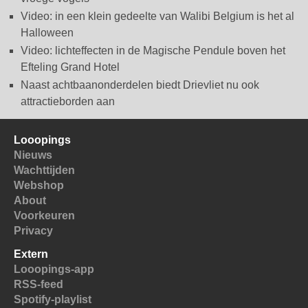
Video: in een klein gedeelte van Walibi Belgium is het al
Halloween
Video: lichteffecten in de Magische Pendule boven het
Efteling Grand Hotel
Naast achtbaanonderdelen biedt Drievliet nu ook
attractieborden aan
Looopings
Nieuws
Wachttijden
Webshop
About
Voorkeuren
Privacy
Extern
Looopings-app
RSS-feed
Spotify-playlist